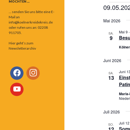
MÖCHTEN …
Veranst
09.05.20
… senden Sie uns bitte eine E-
D
Mail an
Mai 2026
a
info@koelnerkreidekreis.de
oder rufen uns an: 02208
t
Mai 9 
911705.
SA.
u
9
Besu
m
Hier geht’s zum
Kölne
Newsletterarchiv
w
ä
Juni 2026
h
l
Juni 1
SA.
13
Eins
e
Patin
n
.
Maria-
Nieder
Juli 2026
Juli 12
SO.
12
Somm