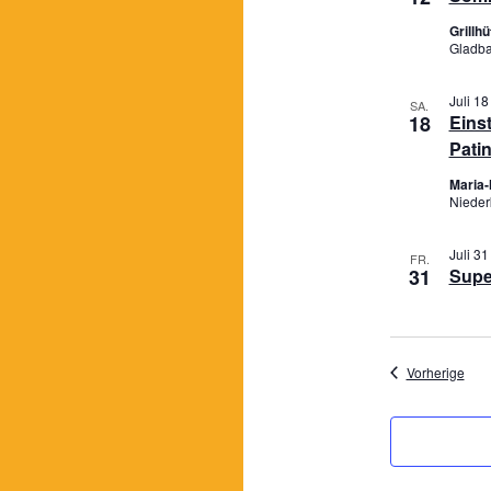
Grillh
Gladba
Juli 18
SA.
18
Eins
Patin
Maria-
Nieder
Juli 31
FR.
31
Supe
Vera
Vorherige