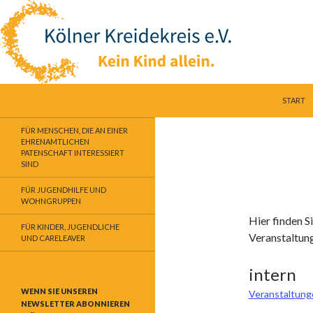
SPRINGE
Suchen
Kölner Kreidekreis e.V.
START
Kein Kind allein
FÜR MENSCHEN, DIE AN EINER
EHRENAMTLICHEN
PATENSCHAFT INTERESSIERT
SIND
FÜR JUGENDHILFE UND
WOHNGRUPPEN
Hier finden S
FÜR KINDER, JUGENDLICHE
Veranstaltun
UND CARELEAVER
intern
WENN SIE UNSEREN
Veranstaltung
NEWSLETTER ABONNIEREN