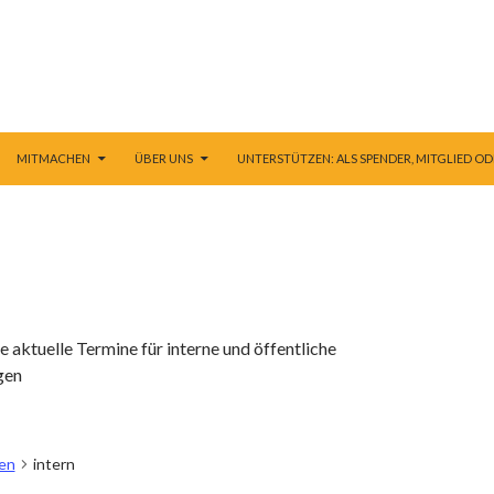
 ZUM INHALT
MITMACHEN
ÜBER UNS
UNTERSTÜTZEN: ALS SPENDER, MITGLIED OD
ie aktuelle Termine für interne und öffentliche
gen
en
intern