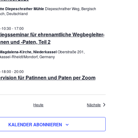
o
h
n
t
ütte Diepeschrather Mühle
Diepeschrather Weg, Bergisch
ch, Deutschland
e
n
 -10:30
-
17:00
-
tiegsseminar für ehrenamtliche Wegbegleiter-
N
nen und -Paten, Teil 2
a
Magdalena-Kirche, Niederkassel
Oberstraße 201,
v
kassel-Rheidt/Mondorf, Germany
i
g
 -18:00
-
20:00
a
rvision für Patinnen und Paten per Zoom
t
i
o
n
nstaltungen
Veranstaltungen
Heute
Nächste
KALENDER ABONNIEREN