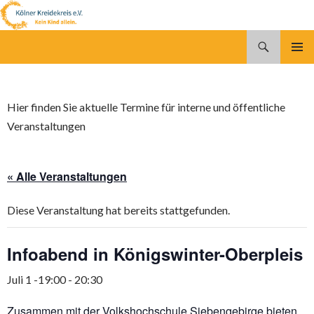
Suchen
Kölner Kreidekreis e.V.
SPRINGE
PRIMÄR
ZUM
MENÜ
INHALT
Hier finden Sie aktuelle Termine für interne und öffentliche
Veranstaltungen
« Alle Veranstaltungen
Diese Veranstaltung hat bereits stattgefunden.
Infoabend in Königswinter-Oberpleis
Juli 1 -19:00
-
20:30
Zusammen mit der Volkshochschule Siebengebirge bieten