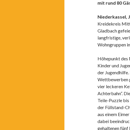
mit rund 80 Gä
Niederkassel, J
Kreidekreis Mitt
Gladbach gefeier
langfristige, ve
Wohngruppen im
Höhepunkt des 
Kinder und Juge
der Jugendhilfe. 
Wettbewerben ge
vier leckeren Ke
Achterbahn“. Di
Teile-Puzzle bi
der Füllstand-C
aus einem Eimer 
dabei beeindruc
gehaltenen fünf 