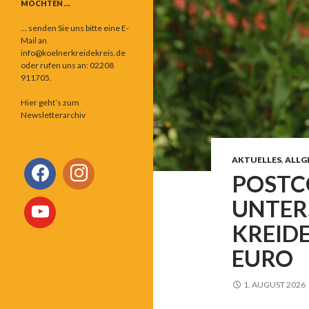
MÖCHTEN …
… senden Sie uns bitte eine E-
Mail an
info@koelnerkreidekreis.de
oder rufen uns an: 02208
911705.
Hier geht’s zum
Newsletterarchiv
AKTUELLES
,
ALLG
POSTC
UNTER
KREIDE
EURO
1. AUGUST 2026