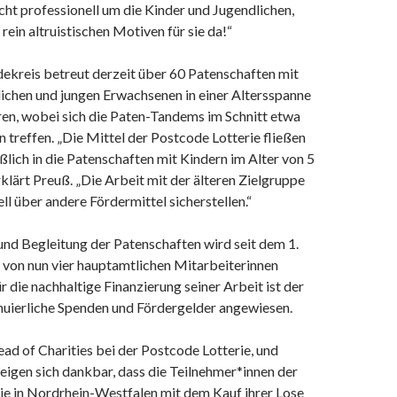
ht professionell um die Kinder und Jugendlichen,
rein altruistischen Motiven für sie da!“
dekreis betreut derzeit über 60 Patenschaften mit
lichen und jungen Erwachsenen in einer Altersspanne
ren, wobei sich die Paten-Tandems im Schnitt etwa
 treffen. „Die Mittel der Postcode Lotterie fließen
ßlich in die Patenschaften mit Kindern im Alter von 5
erklärt Preuß. „Die Arbeit mit der älteren Zielgruppe
ll über andere Fördermittel sicherstellen.“
nd Begleitung der Patenschaften wird seit dem 1.
 von nun vier hauptamtlichen Mitarbeiterinnen
die nachhaltige Finanzierung seiner Arbeit ist der
inuierliche Spenden und Fördergelder angewiesen.
ad of Charities bei der Postcode Lotterie, und
igen sich dankbar, dass die Teilnehmer*innen der
ie in Nordrhein-Westfalen mit dem Kauf ihrer Lose