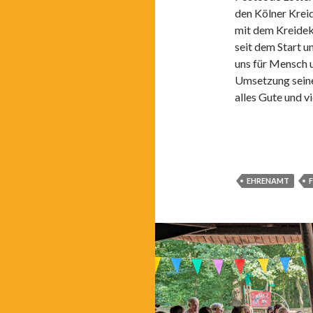
den Kölner Krei
mit dem Kreidekr
seit dem Start u
uns für Mensch u
Umsetzung seine
alles Gute und vi
EHRENAMT