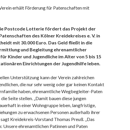
erein erhält Förderung für Patenschaften mit
ie Postcode Lotterie fördert das Projekt der
atenschaften des Kölner Kreidekreises e. V. in
eidt mit 30.000 Euro. Das Geld fließt in die
mittlung und Begleitung ehrenamtlicher
ür Kinder und Jugendliche im Alter von 5 bis 15
stationären Einrichtungen der Jugendhilfe
leben.
ellen Unterstützung kann der Verein zahlreichen
ndlichen, die nur sehr wenig oder gar keinen Kontakt
ernfamilie haben, ehrenamtliche Wegbegleiter-Paten
 die Seite stellen. „Damit bauen diese jungen
uerhaft in einer Wohngruppe leben, langfristige,
ziehungen zu erwachsenen Personen außerhalb ihrer
“, sagt Kreidekreis-Vorstand Thomas Preuß. „Das
: Unsere ehrenamtlichen Patinnen und Paten