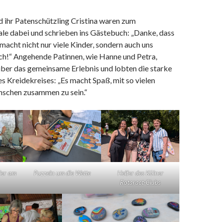
d ihr Patenschützling Cristina waren zum
le dabei und schrieben ins Gästebuch: „Danke, dass
 macht nicht nur viele Kinder, sondern auch uns
ich!“ Angehende Patinnen, wie Hanne und Petra,
über das gemeinsame Erlebnis und lobten die starke
 Kreidekreises: „Es macht Spaß, mit so vielen
schen zusammen zu sein.“
ler am
Puzzeln um die Wette
Helfer des Kölner
Rotaract-Clubs