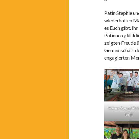
Patin Stephie un
wiederholten Ma
es Euch gibt. Ihr
Patinnen glückl
zeigten Freude 
Gemeinschaft des
engagierten Men
Kölner Round Tab
Grill