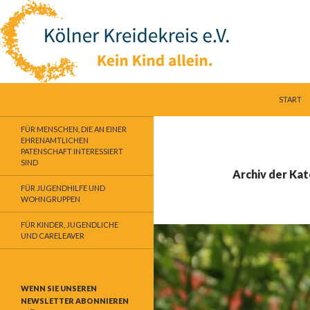
SPRINGE
Suchen
Kölner Kreidekreis e.V.
START
Kein Kind allein
FÜR MENSCHEN, DIE AN EINER
EHRENAMTLICHEN
PATENSCHAFT INTERESSIERT
SIND
Archiv der Kat
FÜR JUGENDHILFE UND
WOHNGRUPPEN
FÜR KINDER, JUGENDLICHE
UND CARELEAVER
WENN SIE UNSEREN
NEWSLETTER ABONNIEREN