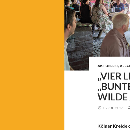
AKTUELLES
,
ALLG
„VIER 
„BUNTE
WILDE
18. JULI 2026
Kölner Kreidek