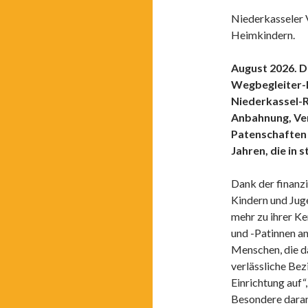
Niederkasseler V
Heimkindern.
August 2026. D
Wegbegleiter-P
Niederkassel-Rh
Anbahnung, Ver
Patenschaften f
Jahren, die in 
Dank der finanzi
Kindern und Juge
mehr zu ihrer K
und -Patinnen an
Menschen, die da
verlässliche Be
Einrichtung auf
Besondere daran