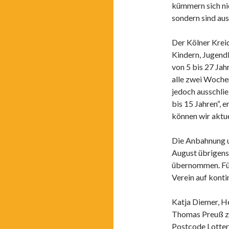
kümmern sich nic
sondern sind aus 
Der Kölner Krei
Kindern, Jugend
von 5 bis 27 Jah
alle zwei Wochen
jedoch ausschlie
bis 15 Jahren“, 
können wir aktue
Die Anbahnung u
August übrigens
übernommen. Für 
Verein auf kont
Katja Diemer, He
Thomas Preuß ze
Postcode Lotter