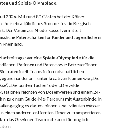
sten und Spiele-Olympiade
.
uli 2026.
Mit rund 80 Gästen hat der Kölner
e Juli sein alljährliches Sommerfest in Bergisch
t. Der Verein aus Niederkassel vermittelt
rlässliche Patenschaften für Kinder und Jugendliche in
 Rheinland.
Nachmittags war eine
Spiele-Olympiade
für die
ndlichen, Patinnen und Paten sowie Betreuer*innen
Sie traten in elf Teams in freundschaftlichen
geneinander an – unter kreativen Namen wie „Die
kse“, „Die bunten Tücher“ oder „Die wilde
e Stationen reichten von Dosenwerfen und einem 24-
s hin zu einem Guide-Me-Parcours mit Augenbinde. In
hallenge ging es darum, binnen zwei Minuten Wasser
in einen anderen, entfernten Eimer zu transportieren;
kte das Gewinner-Team mit kaum für möglich
Litern.