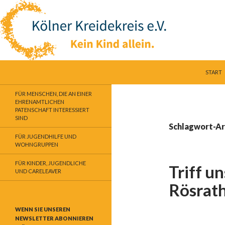
SPRING
Suchen
Kölner Kreidekreis e.V.
START
Kein Kind allein
FÜR MENSCHEN, DIE AN EINER
EHRENAMTLICHEN
PATENSCHAFT INTERESSIERT
SIND
Schlagwort-Ar
FÜR JUGENDHILFE UND
WOHNGRUPPEN
FÜR KINDER, JUGENDLICHE
Triff u
UND CARELEAVER
Rösrat
WENN SIE UNSEREN
NEWSLETTER ABONNIEREN