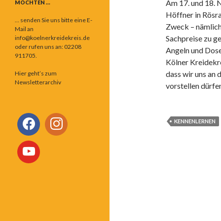
Am 17. und 18. 
MÖCHTEN …
Höffner in Rösra
… senden Sie uns bitte eine E-
Zweck – nämlich 
Mail an
Sachpreise zu g
info@koelnerkreidekreis.de
oder rufen uns an: 02208
Angeln und Dose
911705.
Kölner Kreidekre
dass wir uns an
Hier geht’s zum
Newsletterarchiv
vorstellen dürfe
KENNENLERNEN