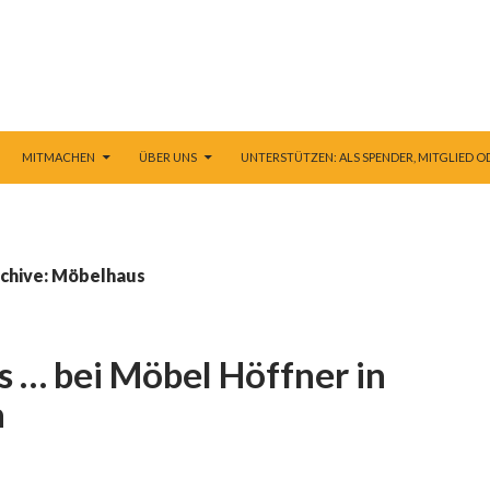
E ZUM INHALT
MITMACHEN
ÜBER UNS
UNTERSTÜTZEN: ALS SPENDER, MITGLIED O
chive: Möbelhaus
ns … bei Möbel Höffner in
h