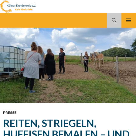
Suchen
Kölner Kreidekreis e.V.
SPRINGE
PRIMÄR
ZUM
MENÜ
INHALT
PRESSE
REITEN, STRIEGELN,
HUFEISEN BEMALEN – UND