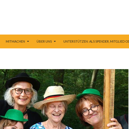
E ZUM INHALT
MITMACHEN
ÜBER UNS
UNTERSTÜTZEN: ALS SPENDER, MITGLIED O