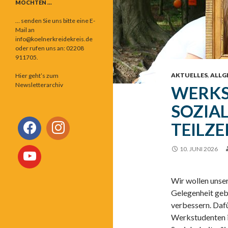
MÖCHTEN …
… senden Sie uns bitte eine E-
Mail an
info@koelnerkreidekreis.de
oder rufen uns an: 02208
911705.
AKTUELLES
,
ALLG
Hier geht’s zum
Newsletterarchiv
WERKS
SOZIAL
TEILZE
10. JUNI 2026
Wir wollen unse
Gelegenheit gebe
verbessern. Daf
Werkstudenten in