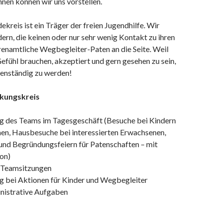
nnen können wir uns vorstellen.
ekreis ist ein Träger der freien Jugendhilfe. Wir
ern, die keinen oder nur sehr wenig Kontakt zu ihren
renamtliche Wegbegleiter-Paten an die Seite. Weil
Gefühl brauchen, akzeptiert und gern gesehen zu sein,
genständig zu werden!
kungskreis
g des Teams im Tagesgeschäft (Besuche bei Kindern
men, Hausbesuche bei interessierten Erwachsenen,
und Begründungsfeiern für Patenschaften – mit
on)
 Teamsitzungen
g bei Aktionen für Kinder und Wegbegleiter
nistrative Aufgaben