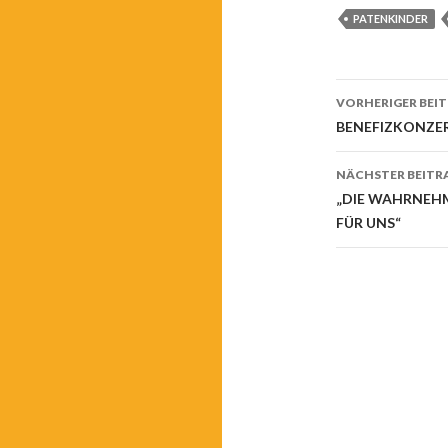
PATENKINDER
Beitrags-
VORHERIGER BEI
Navigati
BENEFIZKONZER
NÄCHSTER BEITR
„DIE WAHRNEHM
FÜR UNS“