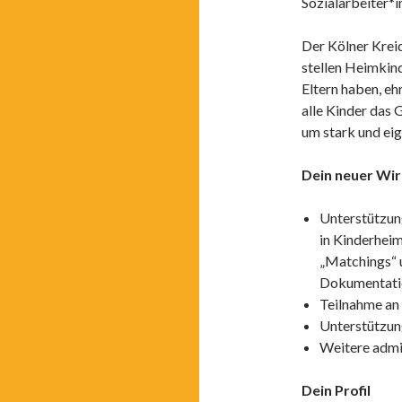
Sozialarbeiter*i
Der Kölner Kreid
stellen Heimkind
Eltern haben, eh
alle Kinder das 
um stark und ei
Dein neuer Wir
Unterstützun
in Kinderhei
„Matchings“ 
Dokumentati
Teilnahme an
Unterstützun
Weitere admi
Dein Profil