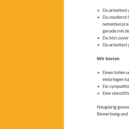
Du arbeitest
Du studierst 
nebenbei prak
gerade mit de
Du bist zuver
Du arbeitest
Wir bieten
Einen tollen 
einbringen k
Ein sympathis
Eine sinnstif
Neugierig gewo
Bewerbung und L