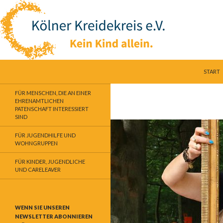
SPRING
Suchen
Kölner Kreidekreis e.V.
START
Kein Kind allein
FÜR MENSCHEN, DIE AN EINER
EHRENAMTLICHEN
PATENSCHAFT INTERESSIERT
SIND
FÜR JUGENDHILFE UND
WOHNGRUPPEN
FÜR KINDER, JUGENDLICHE
UND CARELEAVER
WENN SIE UNSEREN
NEWSLETTER ABONNIEREN