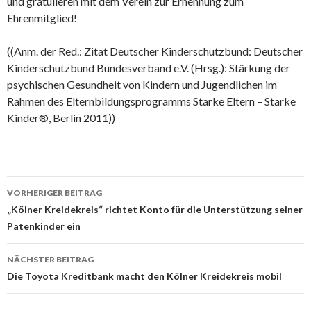
und gratulieren mit dem Verein zur Ernennung zum
Ehrenmitglied!
((Anm. der Red.: Zitat Deutscher Kinderschutzbund: Deutscher
Kinderschutzbund Bundesverband e.V. (Hrsg.): Stärkung der
psychischen Gesundheit von Kindern und Jugendlichen im
Rahmen des Elternbildungsprogramms Starke Eltern – Starke
Kinder®, Berlin 2011))
Beitrags-
VORHERIGER BEITRAG
Navigation
„Kölner Kreidekreis“ richtet Konto für die Unterstützung seiner
Patenkinder ein
NÄCHSTER BEITRAG
Die Toyota Kreditbank macht den Kölner Kreidekreis mobil