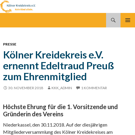
Suchen
Kölner Kreidekreis e.V.
SPRINGE
PRIMÄR
ZUM
MENÜ
INHALT
PRESSE
Kölner Kreidekreis e.V.
ernennt Edeltraud Preuß
zum Ehrenmitglied
30. NOVEMBER 2018
KKK_ADMIN
1 KOMMENTAR
Höchste Ehrung für die 1. Vorsitzende und
Gründerin des Vereins
Niederkassel, den 30.11.2018. Auf der diesjährigen
Mitgliederversammlung des Kölner Kreidekreises am