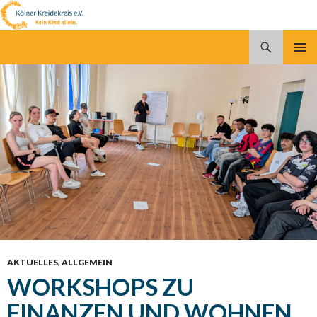
Suchen
Kölner Kreidekreis e.V.
SPRINGE
PRIMÄR
ZUM
MENÜ
INHALT
AKTUELLES
,
ALLGEMEIN
WORKSHOPS ZU
FINANZEN UND WOHNEN