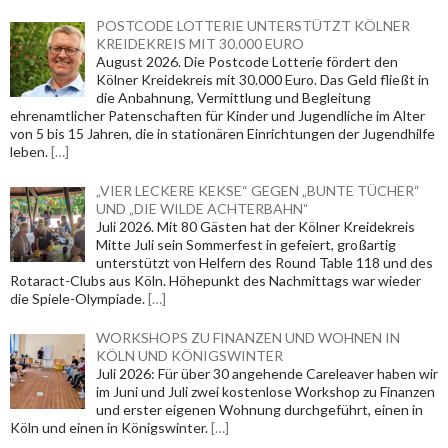
POSTCODE LOTTERIE UNTERSTÜTZT KÖLNER
KREIDEKREIS MIT 30.000 EURO
August 2026. Die Postcode Lotterie fördert den
Kölner Kreidekreis mit 30.000 Euro. Das Geld fließt in
die Anbahnung, Vermittlung und Begleitung
ehrenamtlicher Patenschaften für Kinder und Jugendliche im Alter
von 5 bis 15 Jahren, die in stationären Einrichtungen der Jugendhilfe
leben.
[…]
„VIER LECKERE KEKSE“ GEGEN „BUNTE TÜCHER“
UND „DIE WILDE ACHTERBAHN“
Juli 2026. Mit 80 Gästen hat der Kölner Kreidekreis
Mitte Juli sein Sommerfest in gefeiert, großartig
unterstützt von Helfern des Round Table 118 und des
Rotaract-Clubs aus Köln. Höhepunkt des Nachmittags war wieder
die Spiele-Olympiade.
[…]
WORKSHOPS ZU FINANZEN UND WOHNEN IN
KÖLN UND KÖNIGSWINTER
Juli 2026: Für über 30 angehende Careleaver haben wir
im Juni und Juli zwei kostenlose Workshop zu Finanzen
und erster eigenen Wohnung durchgeführt, einen in
Köln und einen in Königswinter.
[…]