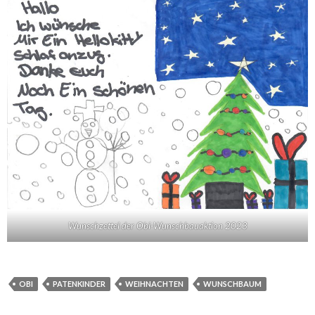
Wunschzettel der Obi-Wunschbauaktion 2023
OBI
PATENKINDER
WEIHNACHTEN
WUNSCHBAUM