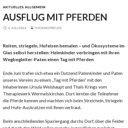
AKTUELLES
,
ALLGEMEIN
AUSFLUG MIT PFERDEN
1. JULI 2024
THOMAS PREUSS
Reiten, striegeln, Hufeisen bemalen – und Ökosysteme im
Glas selbst herstellen
:
Heimkinder verbringen mit ihren
Wegbegleiter-Paten einen Tag mit Pferden
Ende Juni trafen sich etwa ein Dutzend Patenkinder und Paten
unseres Vereins zu einem „Tag mit Pferden“ mit den
Inhaberinnen Ursula Weishaupt und Thaїs Krings vom
Therapiewerk Wermelskirchen. Dort lernten die Teilnehmer
die Pferde kennen und machten sich beim Streicheln, Striegeln
und Hufe-Auskratzen mit ihnen vertraut.
Beim anschließenden Spaziergang durchs Dorf, über die Felder
und durch den Wald saßen manche Jugendlichen zunächst