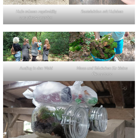
Hufe müssen regelmäßig
Bastelaktion mit Hufeisen
ausgekratzt werden
Ausflug in den Wald
Moos und Stöckchen für kleine
Ökosysteme