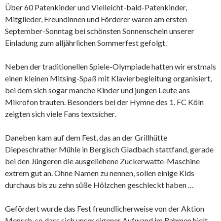
Über 60 Patenkinder und Vielleicht-bald-Patenkinder,
Mitglieder, Freundinnen und Förderer waren am ersten
September-Sonntag bei schönsten Sonnenschein unserer
Einladung zum alljährlichen Sommerfest gefolgt.
Neben der traditionellen Spiele-Olympiade hatten wir erstmals
einen kleinen Mitsing-Spaß mit Klavierbegleitung organisiert,
bei dem sich sogar manche Kinder und jungen Leute ans
Mikrofon trauten. Besonders bei der Hymne des 1. FC Köln
zeigten sich viele Fans textsicher.
Daneben kam auf dem Fest, das an der Grillhütte
Diepeschrather Mühle in Bergisch Gladbach stattfand, gerade
bei den Jüngeren die ausgeliehene Zuckerwatte-Maschine
extrem gut an. Ohne Namen zu nennen, sollen einige Kids
durchaus bis zu zehn süße Hölzchen geschleckt haben …
Gefördert wurde das Fest freundlicherweise von der Aktion
Mensch, so dass sich unser eigener Aufwand im Rahmen hielt.