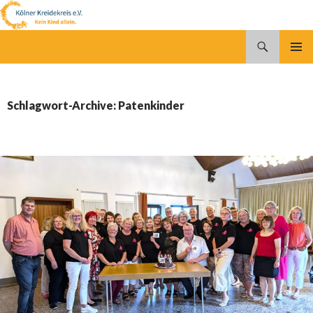
Suchen
Kölner Kreidekreis e.V.
SPRINGE
PRIMÄR
ZUM
MENÜ
INHALT
Schlagwort-Archive: Patenkinder