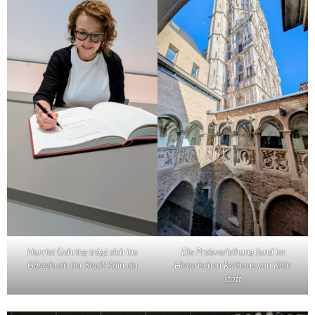
Harriet Gehring trägt sich ins
Die Preisverleihung fand im
Gästebuch der Stadt Köln ein
Historischen Rathaus von Köln
statt