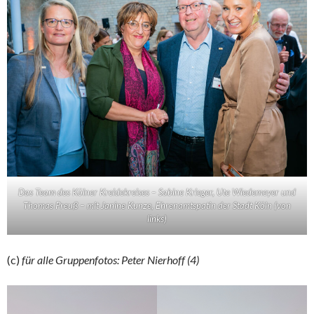
Das Team des Kölner Kreidekreises – Sabine Krieger, Ute Wiedemeyer und
Thomas Preuß – mit Janine Kunze, Ehrenamtspatin der Stadt Köln (von
links)
(c)
für alle Gruppenfotos: Peter Nierhoff (4)