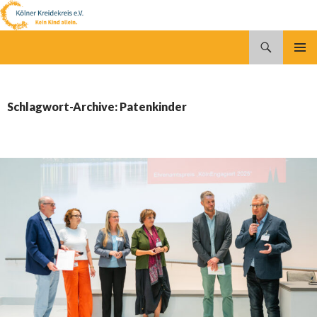
Suchen
Kölner Kreidekreis e.V.
SPRINGE
PRIMÄR
ZUM
MENÜ
INHALT
Schlagwort-Archive: Patenkinder